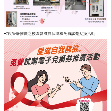
📢疾管署推廣之校園愛滋自我篩檢免費試劑兌換活動