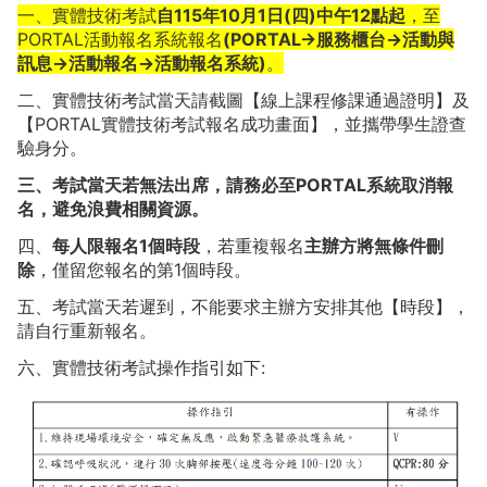
一、實體技術考試
自115年10月1日(四)中午12點起
，至
PORTAL活動報名系統報名
(PORTAL->服務櫃台->活動與
訊息->活動報名->活動報名系統)
。
二、實體技術考試當天請截圖【線上課程修課通過證明】及
【PORTAL實體技術考試報名成功畫面】，並攜帶學生證查
驗身分。
三、考試當天若無法出席，請務必至PORTAL系統取消報
名，避免浪費相關資源。
四、
每人限報名1個時段
，若重複報名
主辦方將無條件刪
除
，僅留您報名的第1個時段。
五、考試當天若遲到，不能要求主辦方安排其他【時段】，
請自行重新報名。
六、實體技術考試操作指引如下: