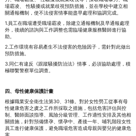
場霸凌、 性騷擾或就業歧視預防措施，並在學校中建立相
關通報機制，使不法侵害情事能盡早處理和協調完成。
1.員工在職場遭受職場霸凌，除建立通報機制及早通報處理
外，後續的諮詢與工作調整也需臨場健康服務醫師進行協
助。
2.工作環境有容易產生不法侵害的危險因子，需針對此做出
預防措施。
3.同仁有違反《跟蹤騷擾防治法》情事，必須協助處理，積
極聯繫警察單位調查。
四、母性健康保護計畫
根據職業安全衛生法第30、31條。對於女性勞工從事有母
性健康危害之虞之工作所採取之措施，包括危害評估與控
制、醫師面談指導、風險分級管理、工作適性安排及其他相
關措施，針對預備懷孕、懷孕中、產後一年、哺乳階段女性
員工進行健康保護，避免職場危害造成母親與嬰兒的健康危
害。