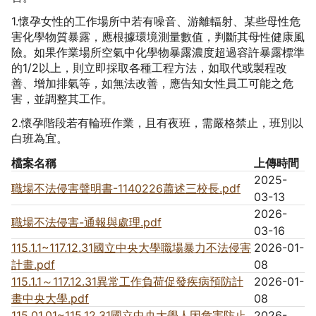
1.懷孕女性的工作場所中若有噪音、游離輻射、某些母性危
害化學物質暴露，應根據環境測量數值，判斷其母性健康風
險。如果作業場所空氣中化學物暴露濃度超過容許暴露標準
的1/2以上，則立即採取各種工程方法，如取代或製程改
善、增加排氣等，如無法改善，應告知女性員工可能之危
害，並調整其工作。
2.懷孕階段若有輪班作業，且有夜班，需嚴格禁止，班別以
白班為宜。
檔案名稱
上傳時間
2025-
職場不法侵害聲明書-1140226蕭述三校長.pdf
03-13
2026-
職場不法侵害-通報與處理.pdf
03-16
115.1.1~117.12.31國立中央大學職場暴力不法侵害
2026-01-
計畫.pdf
08
115.1.1～117.12.31異常工作負荷促發疾病預防計
2026-01-
畫中央大學.pdf
08
115.01.01~115.12.31國立中央大學人因危害防止
2026-